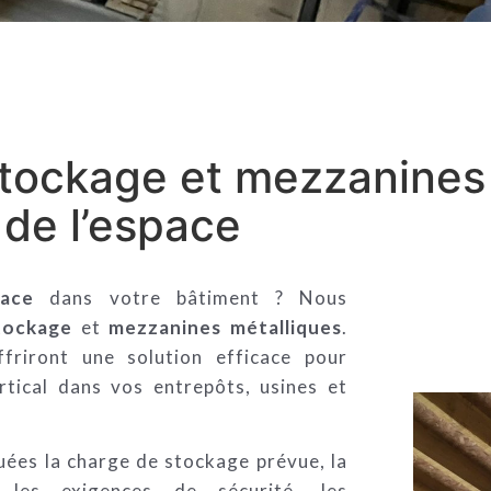
tockage et mezzanines
 de l’espace
pace
dans votre bâtiment ? Nous
tockage
et
mezzanines métalliques
.
riront une solution efficace pour
ertical dans vos entrepôts, usines et
uées la charge de stockage prévue, la
, les exigences de sécurité, les